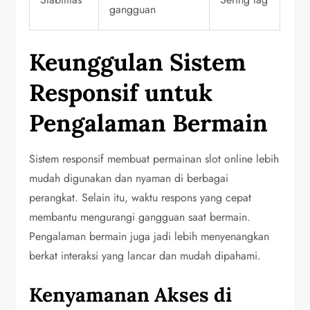
gangguan
Keunggulan Sistem
Responsif untuk
Pengalaman Bermain
Sistem responsif membuat permainan slot online lebih
mudah digunakan dan nyaman di berbagai
perangkat. Selain itu, waktu respons yang cepat
membantu mengurangi gangguan saat bermain.
Pengalaman bermain juga jadi lebih menyenangkan
berkat interaksi yang lancar dan mudah dipahami.
Kenyamanan Akses di