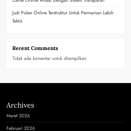
Ceme Online Andal Dengan Sistem Transparan
Judi Poker Online Terstruktur Untuk Permainan Lebih
Taktis
Recent Comments
Tidak ada komentar untuk ditampilkan.
Archives
Maret 2026
Februari 2026