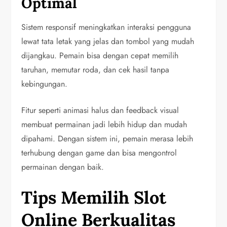
Optimal
Sistem responsif meningkatkan interaksi pengguna
lewat tata letak yang jelas dan tombol yang mudah
dijangkau. Pemain bisa dengan cepat memilih
taruhan, memutar roda, dan cek hasil tanpa
kebingungan.
Fitur seperti animasi halus dan feedback visual
membuat permainan jadi lebih hidup dan mudah
dipahami. Dengan sistem ini, pemain merasa lebih
terhubung dengan game dan bisa mengontrol
permainan dengan baik.
Tips Memilih Slot
Online Berkualitas