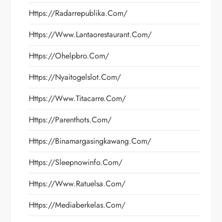
Https://radarrepublika.com/
Https://www.lantaorestaurant.com/
Https://ohelpbro.com/
Https://nyaitogelslot.com/
Https://www.titacarre.com/
Https://parenthots.com/
Https://binamargasingkawang.com/
Https://sleepnowinfo.com/
Https://www.ratuelsa.com/
Https://mediaberkelas.com/