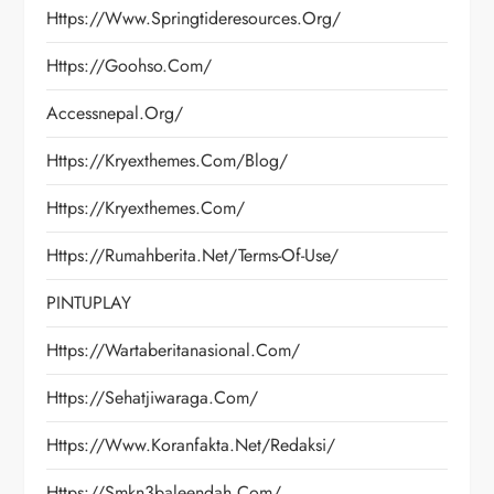
Https://www.springtideresources.org/
o
Https://goohso.com/
s
Accessnepal.org/
Https://kryexthemes.com/blog/
Https://kryexthemes.com/
Https://rumahberita.net/terms-Of-Use/
PINTUPLAY
Https://wartaberitanasional.com/
Https://sehatjiwaraga.com/
Https://www.koranfakta.net/redaksi/
Https://smkn3baleendah.com/