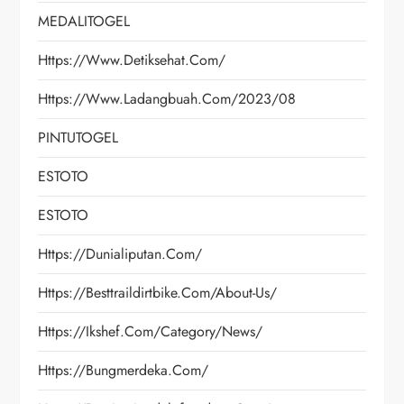
MEDALITOGEL
Https://www.detiksehat.com/
Https://www.ladangbuah.com/2023/08
PINTUTOGEL
ESTOTO
ESTOTO
Https://dunialiputan.com/
Https://besttraildirtbike.com/about-Us/
Https://ikshef.com/category/news/
Https://bungmerdeka.com/