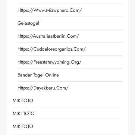
Https://www.mizwphero.com/
Gelastogel
Https://australiaatberlin.com/
Https://cuddaloreorganics.com/
Https://freestatewyoming.org/
Bandar Togel Online
Https://dayakbaru.com/
MIKITOTO
MIKI TOTO
MIKITOTO