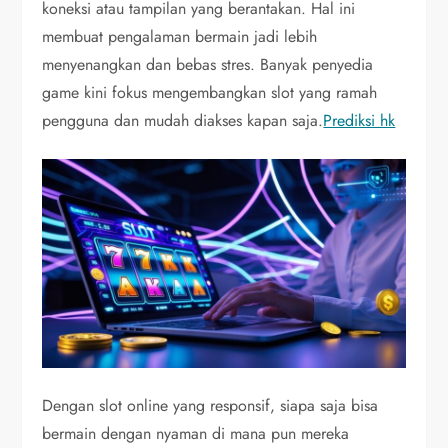
koneksi atau tampilan yang berantakan. Hal ini
membuat pengalaman bermain jadi lebih
menyenangkan dan bebas stres. Banyak penyedia
game kini fokus mengembangkan slot yang ramah
pengguna dan mudah diakses kapan saja.
Prediksi hk
Dengan slot online yang responsif, siapa saja bisa
bermain dengan nyaman di mana pun mereka