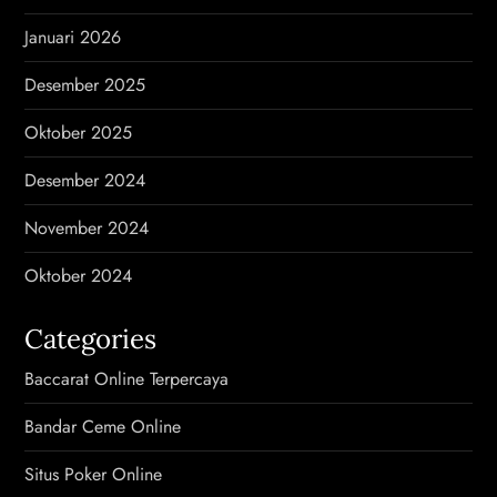
Januari 2026
Desember 2025
Oktober 2025
Desember 2024
November 2024
Oktober 2024
Categories
Baccarat Online Terpercaya
Bandar Ceme Online
Situs Poker Online