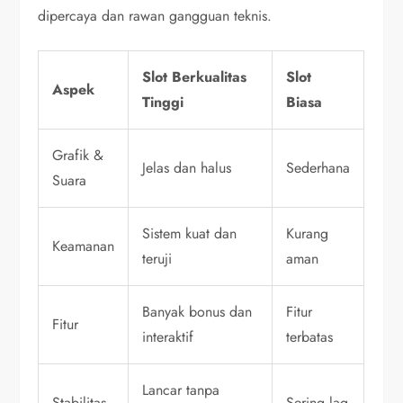
dipercaya dan rawan gangguan teknis.
Slot Berkualitas
Slot
Aspek
Tinggi
Biasa
Grafik &
Jelas dan halus
Sederhana
Suara
Sistem kuat dan
Kurang
Keamanan
teruji
aman
Banyak bonus dan
Fitur
Fitur
interaktif
terbatas
Lancar tanpa
Stabilitas
Sering lag