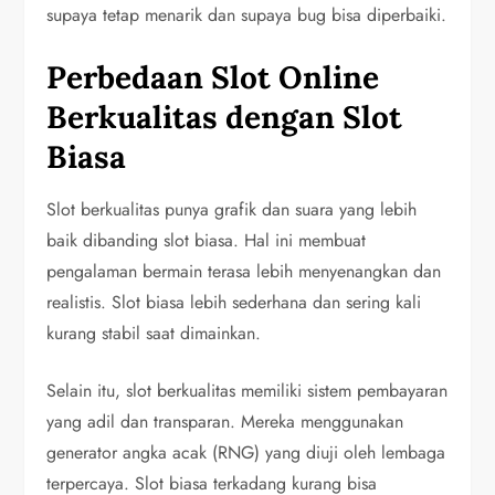
supaya tetap menarik dan supaya bug bisa diperbaiki.
Perbedaan Slot Online
Berkualitas dengan Slot
Biasa
Slot berkualitas punya grafik dan suara yang lebih
baik dibanding slot biasa. Hal ini membuat
pengalaman bermain terasa lebih menyenangkan dan
realistis. Slot biasa lebih sederhana dan sering kali
kurang stabil saat dimainkan.
Selain itu, slot berkualitas memiliki sistem pembayaran
yang adil dan transparan. Mereka menggunakan
generator angka acak (RNG) yang diuji oleh lembaga
terpercaya. Slot biasa terkadang kurang bisa