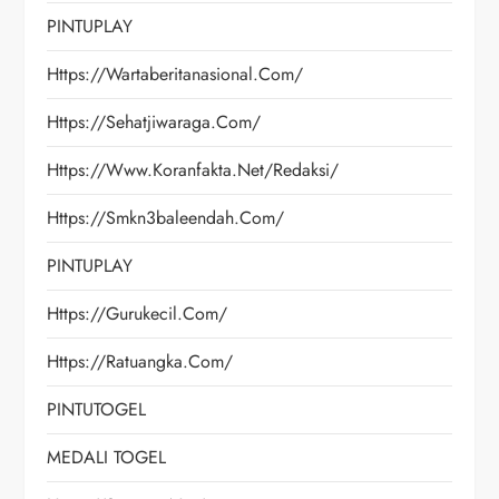
PINTUPLAY
Https://wartaberitanasional.com/
Https://sehatjiwaraga.com/
Https://www.koranfakta.net/redaksi/
Https://smkn3baleendah.com/
PINTUPLAY
Https://gurukecil.com/
Https://ratuangka.com/
PINTUTOGEL
MEDALI TOGEL