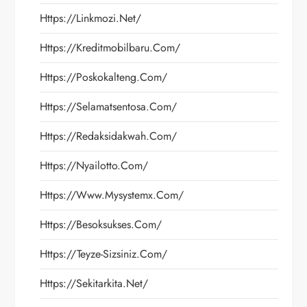
Https://linkmozi.net/
Https://kreditmobilbaru.com/
Https://poskokalteng.com/
Https://selamatsentosa.com/
Https://redaksidakwah.com/
Https://nyailotto.com/
Https://www.mysystemx.com/
Https://besoksukses.com/
Https://teyze-Sizsiniz.com/
Https://sekitarkita.net/