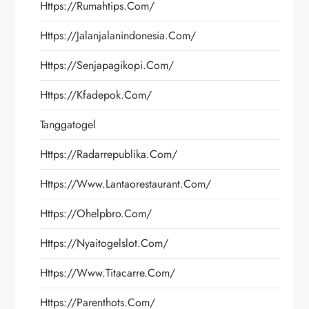
Https://rumahtips.com/
Https://jalanjalanindonesia.com/
Https://senjapagikopi.com/
Https://kfadepok.com/
Tanggatogel
Https://radarrepublika.com/
Https://www.lantaorestaurant.com/
Https://ohelpbro.com/
Https://nyaitogelslot.com/
Https://www.titacarre.com/
Https://parenthots.com/