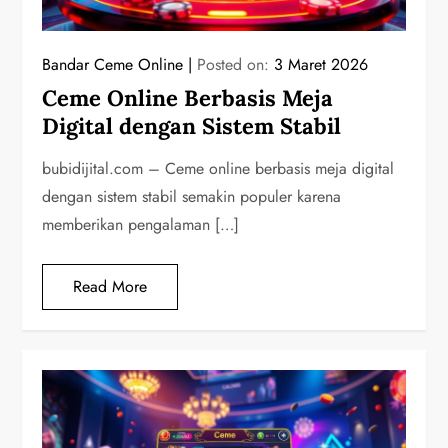
Bandar Ceme Online
Posted on:
3 Maret 2026
Ceme Online Berbasis Meja
Digital dengan Sistem Stabil
bubidijital.com – Ceme online berbasis meja digital
dengan sistem stabil semakin populer karena
memberikan pengalaman […]
Read More