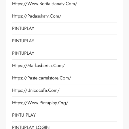
Https://www.beritaistanatv.com/
Https://padasukatv.com/
PINTUPLAY
PINTUPLAY
PINTUPLAY
Https://markasberita.com/
Https://pastelcartelstore.com/
Https://unicocafe.com/
Https://www.pintuplay.org/
PINTU PLAY
PINTUPLAY LOGIN