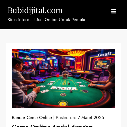
Skip
Bubidijital.com
to
content
Situs Informasi Judi Online Untuk Pemula
Bandar Ceme Online
Posted on:
7 Maret 2026
Ceme Online Andal dengan