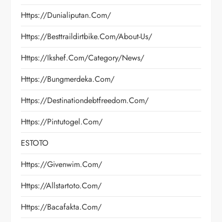
Https://dunialiputan.com/
Https://besttraildirtbike.com/about-Us/
Https://ikshef.com/category/news/
Https://bungmerdeka.com/
Https://destinationdebtfreedom.com/
Https://pintutogel.com/
ESTOTO
Https://givenwim.com/
Https://allstartoto.com/
Https://bacafakta.com/