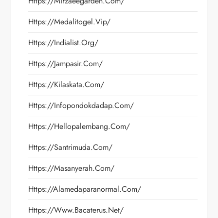
Https://mirzaeegarden.com/
Https://medalitogel.vip/
Https://indialist.org/
Https://jampasir.com/
Https://kilaskata.com/
Https://infopondokdadap.com/
Https://hellopalembang.com/
Https://santrimuda.com/
Https://masanyerah.com/
Https://alamedaparanormal.com/
Https://www.bacaterus.net/