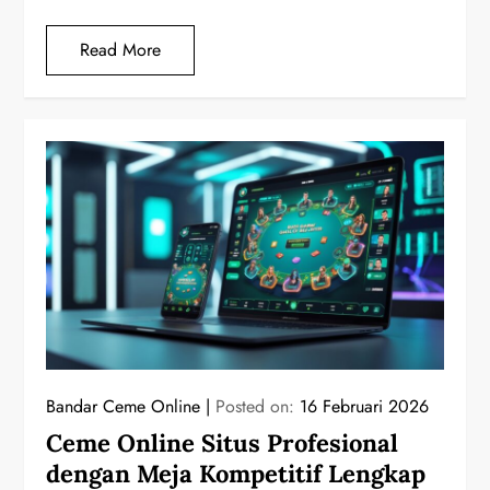
Read More
Bandar Ceme Online
Posted on:
16 Februari 2026
Ceme Online Situs Profesional
dengan Meja Kompetitif Lengkap