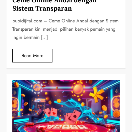
Sistem Transparan
bubidijital.com – Ceme Online Andal dengan Sistem
Transparan kini menjadi pilihan banyak pemain yang
ingin bermain […]
Read More