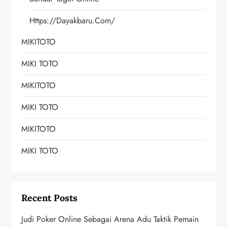
Https://dayakbaru.com/
MIKITOTO
MIKI TOTO
MIKITOTO
MIKI TOTO
MIKITOTO
MIKI TOTO
Recent Posts
Judi Poker Online Sebagai Arena Adu Taktik Pemain