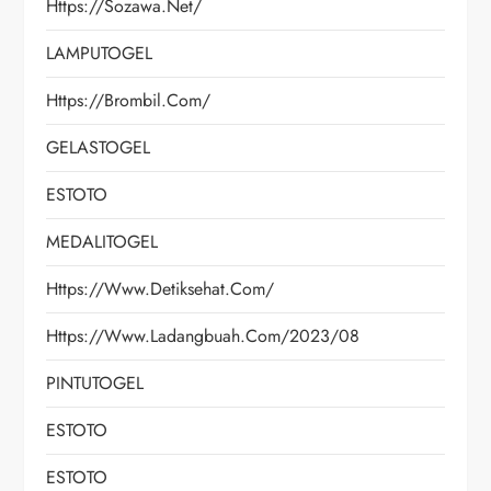
Https://sozawa.net/
LAMPUTOGEL
Https://brombil.com/
GELASTOGEL
ESTOTO
MEDALITOGEL
Https://www.detiksehat.com/
Https://www.ladangbuah.com/2023/08
PINTUTOGEL
ESTOTO
ESTOTO