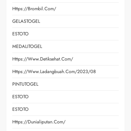
Https://brombil.com/
GELASTOGEL
ESTOTO
MEDALITOGEL
Https://www.detiksehat.com/
Https://www.ladangbuah.com/2023/08
PINTUTOGEL
ESTOTO
ESTOTO
Https://dunialiputan.com/