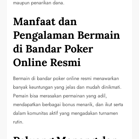
maupun penarikan dana.
Manfaat dan
Pengalaman Bermain
di Bandar Poker
Online Resmi
Bermain di bandar poker online resmi menawarkan
banyak keuntungan yang jelas dan mudah dinikmati.
Pemain bisa merasakan permainan yang adil,
mendapatkan berbagai bonus menarik, dan ikut serta
dalam komunitas aktif yang mengadakan turnamen
rutin.