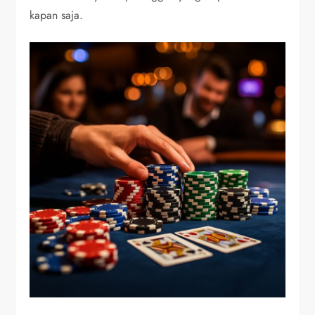
kapan saja.