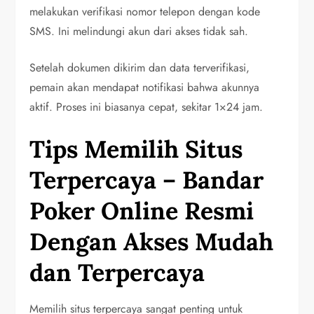
melakukan verifikasi nomor telepon dengan kode
SMS. Ini melindungi akun dari akses tidak sah.
Setelah dokumen dikirim dan data terverifikasi,
pemain akan mendapat notifikasi bahwa akunnya
aktif. Proses ini biasanya cepat, sekitar 1×24 jam.
Tips Memilih Situs
Terpercaya – Bandar
Poker Online Resmi
Dengan Akses Mudah
dan Terpercaya
Memilih situs terpercaya sangat penting untuk