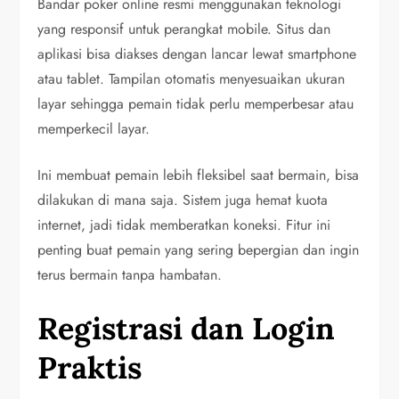
Bandar poker online resmi menggunakan teknologi
yang responsif untuk perangkat mobile. Situs dan
aplikasi bisa diakses dengan lancar lewat smartphone
atau tablet. Tampilan otomatis menyesuaikan ukuran
layar sehingga pemain tidak perlu memperbesar atau
memperkecil layar.
Ini membuat pemain lebih fleksibel saat bermain, bisa
dilakukan di mana saja. Sistem juga hemat kuota
internet, jadi tidak memberatkan koneksi. Fitur ini
penting buat pemain yang sering bepergian dan ingin
terus bermain tanpa hambatan.
Registrasi dan Login
Praktis