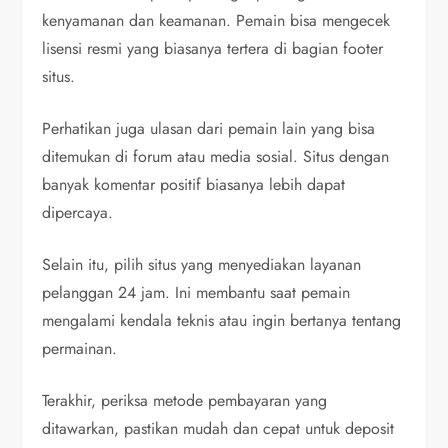
kenyamanan dan keamanan. Pemain bisa mengecek
lisensi resmi yang biasanya tertera di bagian footer
situs.
Perhatikan juga ulasan dari pemain lain yang bisa
ditemukan di forum atau media sosial. Situs dengan
banyak komentar positif biasanya lebih dapat
dipercaya.
Selain itu, pilih situs yang menyediakan layanan
pelanggan 24 jam. Ini membantu saat pemain
mengalami kendala teknis atau ingin bertanya tentang
permainan.
Terakhir, periksa metode pembayaran yang
ditawarkan, pastikan mudah dan cepat untuk deposit