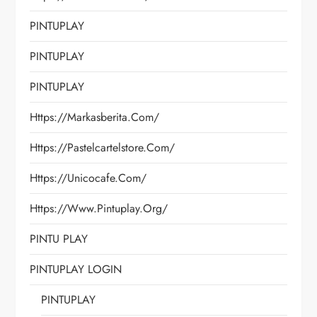
PINTUPLAY
PINTUPLAY
PINTUPLAY
Https://markasberita.com/
Https://pastelcartelstore.com/
Https://unicocafe.com/
Https://www.pintuplay.org/
PINTU PLAY
PINTUPLAY LOGIN
PINTUPLAY