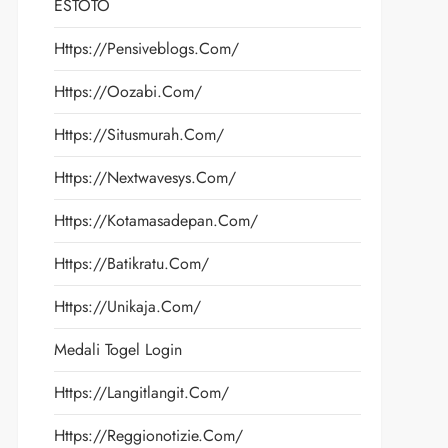
ESTOTO
Https://pensiveblogs.com/
Https://oozabi.com/
Https://situsmurah.com/
Https://nextwavesys.com/
Https://kotamasadepan.com/
Https://batikratu.com/
Https://unikaja.com/
Medali Togel Login
Https://langitlangit.com/
Https://reggionotizie.com/