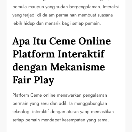
pemula maupun yang sudah berpengalaman. Interaksi
yang terjadi di dalam permainan membuat suasana
lebih hidup dan menarik bagi setiap pemain.
Apa Itu Ceme Online
Platform Interaktif
dengan Mekanisme
Fair Play
Platform Ceme online menawarkan pengalaman
bermain yang seru dan adil. Ia menggabungkan
teknologi interaktif dengan aturan yang memastikan
setiap pemain mendapat kesempatan yang sama.