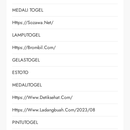
MEDALI TOGEL
Https://sozawa.net/
LAMPUTOGEL
Https://brombil.com/
GELASTOGEL
ESTOTO
MEDALITOGEL
Https://www.detiksehat.com/
Https://www.ladangbuah.com/2023/08
PINTUTOGEL