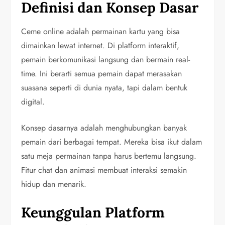
Definisi dan Konsep Dasar
Ceme online adalah permainan kartu yang bisa
dimainkan lewat internet. Di platform interaktif,
pemain berkomunikasi langsung dan bermain real-
time. Ini berarti semua pemain dapat merasakan
suasana seperti di dunia nyata, tapi dalam bentuk
digital.
Konsep dasarnya adalah menghubungkan banyak
pemain dari berbagai tempat. Mereka bisa ikut dalam
satu meja permainan tanpa harus bertemu langsung.
Fitur chat dan animasi membuat interaksi semakin
hidup dan menarik.
Keunggulan Platform