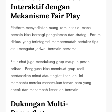
Interaktif dengan
Mekanisme Fair Play
Platform menyediakan ruang komunitas di mana
pemain bisa berbagi pengalaman dan strategi. Forum
diskusi yang terintegrasi mempermudah bertukar tips
atau mengatur jadwal bermain bersama.
Fitur chat juga mendukung grup maupun pesan
pribadi. Pengguna bisa membuat grup kecil
berdasarkan minat atau tingkat keahlian. Ini
membantu mereka menemukan teman baru yang
cocok dan menambah keseruan bermain.
Dukungan Multi-