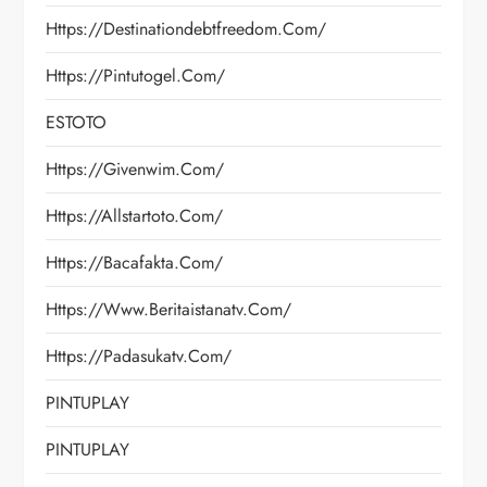
Https://destinationdebtfreedom.com/
Https://pintutogel.com/
ESTOTO
Https://givenwim.com/
Https://allstartoto.com/
Https://bacafakta.com/
Https://www.beritaistanatv.com/
Https://padasukatv.com/
PINTUPLAY
PINTUPLAY