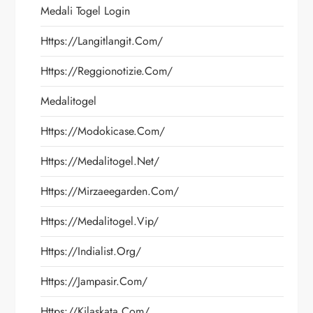
Medali Togel Login
Https://langitlangit.com/
Https://reggionotizie.com/
Medalitogel
Https://modokicase.com/
Https://medalitogel.net/
Https://mirzaeegarden.com/
Https://medalitogel.vip/
Https://indialist.org/
Https://jampasir.com/
Https://kilaskata.com/