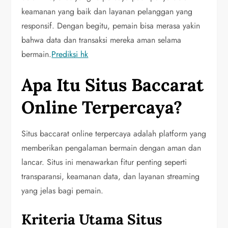
keamanan yang baik dan layanan pelanggan yang
responsif. Dengan begitu, pemain bisa merasa yakin
bahwa data dan transaksi mereka aman selama
bermain.
Prediksi hk
Apa Itu Situs Baccarat
Online Terpercaya?
Situs baccarat online terpercaya adalah platform yang
memberikan pengalaman bermain dengan aman dan
lancar. Situs ini menawarkan fitur penting seperti
transparansi, keamanan data, dan layanan streaming
yang jelas bagi pemain.
Kriteria Utama Situs