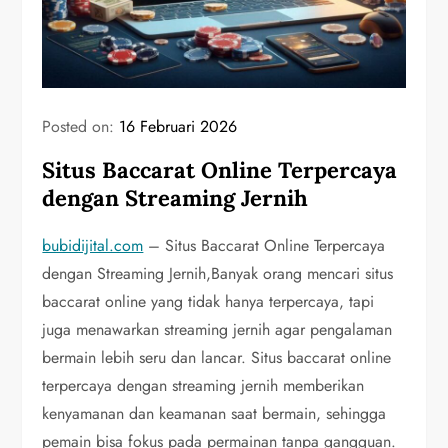
Posted on:
16 Februari 2026
Situs Baccarat Online Terpercaya
dengan Streaming Jernih
bubidijital.com
– Situs Baccarat Online Terpercaya
dengan Streaming Jernih,Banyak orang mencari situs
baccarat online yang tidak hanya terpercaya, tapi
juga menawarkan streaming jernih agar pengalaman
bermain lebih seru dan lancar. Situs baccarat online
terpercaya dengan streaming jernih memberikan
kenyamanan dan keamanan saat bermain, sehingga
pemain bisa fokus pada permainan tanpa gangguan.