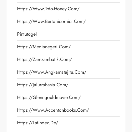
Https://www.toto-Honey.com/
Https://www.bertonicornici.com/
Pintutogel
Https://medianegeri.com/
Https://zamzambatik.com/
Https://www.angkamatajitu.com/
Https://jalurrahasia.com/
Https://glenngouldmovie.com/
Https://www.accentonbooks.com/
Https://latindex.de/