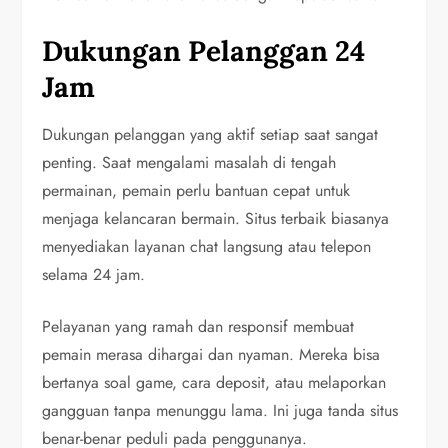
Dukungan Pelanggan 24
Jam
Dukungan pelanggan yang aktif setiap saat sangat
penting. Saat mengalami masalah di tengah
permainan, pemain perlu bantuan cepat untuk
menjaga kelancaran bermain. Situs terbaik biasanya
menyediakan layanan chat langsung atau telepon
selama 24 jam.
Pelayanan yang ramah dan responsif membuat
pemain merasa dihargai dan nyaman. Mereka bisa
bertanya soal game, cara deposit, atau melaporkan
gangguan tanpa menunggu lama. Ini juga tanda situs
benar-benar peduli pada penggunanya.