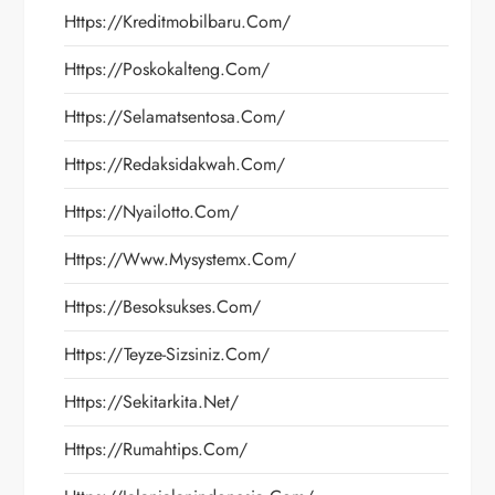
Https://kreditmobilbaru.com/
Https://poskokalteng.com/
Https://selamatsentosa.com/
Https://redaksidakwah.com/
Https://nyailotto.com/
Https://www.mysystemx.com/
Https://besoksukses.com/
Https://teyze-Sizsiniz.com/
Https://sekitarkita.net/
Https://rumahtips.com/