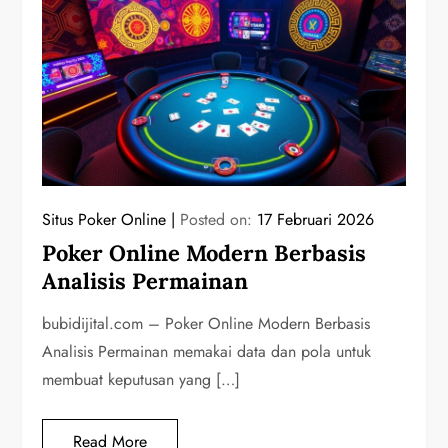
Situs Poker Online
Posted on:
17 Februari 2026
Poker Online Modern Berbasis
Analisis Permainan
bubidijital.com – Poker Online Modern Berbasis
Analisis Permainan memakai data dan pola untuk
membuat keputusan yang […]
Read More