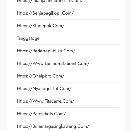
Https://jalanjalanindonesia.com/
Https://senjapagikopi.com/
Https://kfadepok.com/
Tanggatogel
Https://radarrepublika.com/
Https://www.lantaorestaurant.com/
Https://ohelpbro.com/
Https://nyaitogelslot.com/
Https://www.titacarre.com/
Https://parenthots.com/
Https://binamargasingkawang.com/