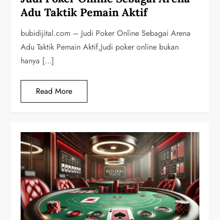
Adu Taktik Pemain Aktif
bubidijital.com – Judi Poker Online Sebagai Arena
Adu Taktik Pemain Aktif,Judi poker online bukan
hanya […]
Read More