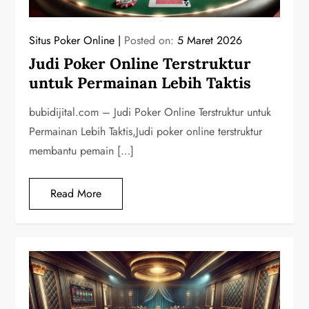
Situs Poker Online
Posted on:
5 Maret 2026
Judi Poker Online Terstruktur
untuk Permainan Lebih Taktis
bubidijital.com – Judi Poker Online Terstruktur untuk
Permainan Lebih Taktis,Judi poker online terstruktur
membantu pemain […]
Read More