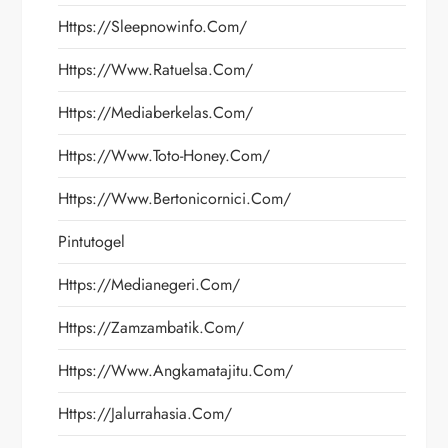
Https://sleepnowinfo.com/
Https://www.ratuelsa.com/
Https://mediaberkelas.com/
Https://www.toto-Honey.com/
Https://www.bertonicornici.com/
Pintutogel
Https://medianegeri.com/
Https://zamzambatik.com/
Https://www.angkamatajitu.com/
Https://jalurrahasia.com/