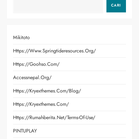
i
CARI
n
a
Mikitoto
s
Https://www.springtideresources.org/
i
Https://goohso.com/
p
Accessnepal.org/
o
Https://kryexthemes.com/blog/
s
Https://kryexthemes.com/
Https://rumahberita.net/terms-Of-Use/
PINTUPLAY