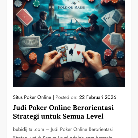
Situs Poker Online
Posted on:
22 Februari 2026
Judi Poker Online Berorientasi
Strategi untuk Semua Level
bubidijital.com – Judi Poker Online Berorientasi
Strategi untuk Semua Level adalah cara bermain