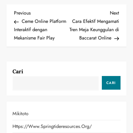
N
Previous
Next
Previous
Next
Post
Post
Ceme Online Platform
Cara Efektif Mengamati
a
Interaktif dengan
Tren Meja Keunggulan di
Mekanisme Fair Play
Baccarat Online
v
i
g
Cari
a
CARI
s
i
Mikitoto
p
Https://www.springtideresources.org/
o