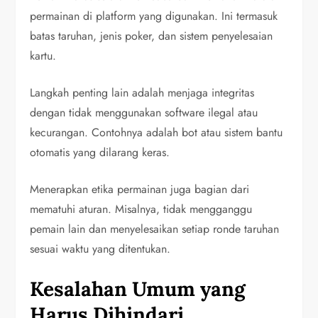
permainan di platform yang digunakan. Ini termasuk
batas taruhan, jenis poker, dan sistem penyelesaian
kartu.
Langkah penting lain adalah menjaga integritas
dengan tidak menggunakan software ilegal atau
kecurangan. Contohnya adalah bot atau sistem bantu
otomatis yang dilarang keras.
Menerapkan etika permainan juga bagian dari
mematuhi aturan. Misalnya, tidak mengganggu
pemain lain dan menyelesaikan setiap ronde taruhan
sesuai waktu yang ditentukan.
Kesalahan Umum yang
Harus Dihindari