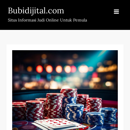
Skip
Bubidijital.com
to
content
Situs Informasi Judi Online Untuk Pemula