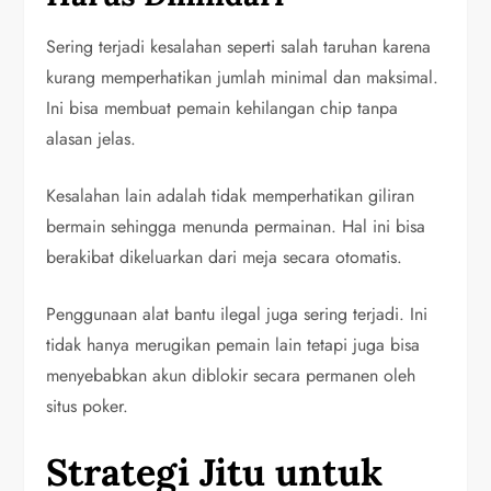
Sering terjadi kesalahan seperti salah taruhan karena
kurang memperhatikan jumlah minimal dan maksimal.
Ini bisa membuat pemain kehilangan chip tanpa
alasan jelas.
Kesalahan lain adalah tidak memperhatikan giliran
bermain sehingga menunda permainan. Hal ini bisa
berakibat dikeluarkan dari meja secara otomatis.
Penggunaan alat bantu ilegal juga sering terjadi. Ini
tidak hanya merugikan pemain lain tetapi juga bisa
menyebabkan akun diblokir secara permanen oleh
situs poker.
Strategi Jitu untuk