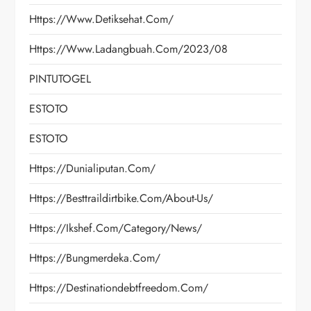
Https://www.detiksehat.com/
Https://www.ladangbuah.com/2023/08
PINTUTOGEL
ESTOTO
ESTOTO
Https://dunialiputan.com/
Https://besttraildirtbike.com/about-Us/
Https://ikshef.com/category/news/
Https://bungmerdeka.com/
Https://destinationdebtfreedom.com/