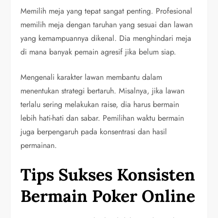
Memilih meja yang tepat sangat penting. Profesional
memilih meja dengan taruhan yang sesuai dan lawan
yang kemampuannya dikenal. Dia menghindari meja
di mana banyak pemain agresif jika belum siap.
Mengenali karakter lawan membantu dalam
menentukan strategi bertaruh. Misalnya, jika lawan
terlalu sering melakukan raise, dia harus bermain
lebih hati-hati dan sabar. Pemilihan waktu bermain
juga berpengaruh pada konsentrasi dan hasil
permainan.
Tips Sukses Konsisten
Bermain Poker Online