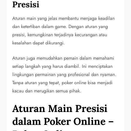
Presisi
Aturan main yang jelas membantu menjaga keadilan
dan ketertiban dalam game. Dengan aturan yang
presisi, kemungkinan terjadinya kecurangan atau
kesalahan dapat dikurangi.
Aturan juga memudahkan pemain dalam memahami
setiap langkah yang harus diambil. Ini menciptakan
lingkungan permainan yang profesional dan nyaman.
Tanpa aturan yang tepat, poker online bisa menjadi
kacau dan merugikan semua pihak.
Aturan Main Presisi
dalam Poker Online –