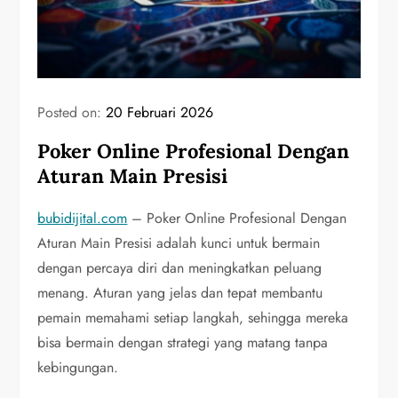
Posted on:
20 Februari 2026
Poker Online Profesional Dengan
Aturan Main Presisi
bubidijital.com
– Poker Online Profesional Dengan
Aturan Main Presisi adalah kunci untuk bermain
dengan percaya diri dan meningkatkan peluang
menang. Aturan yang jelas dan tepat membantu
pemain memahami setiap langkah, sehingga mereka
bisa bermain dengan strategi yang matang tanpa
kebingungan.