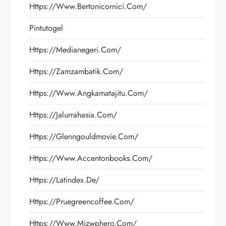
Https://www.bertonicornici.com/
Pintutogel
Https://medianegeri.com/
Https://zamzambatik.com/
Https://www.angkamatajitu.com/
Https://jalurrahasia.com/
Https://glenngouldmovie.com/
Https://www.accentonbooks.com/
Https://latindex.de/
Https://pruegreencoffee.com/
Https://www.mizwphero.com/