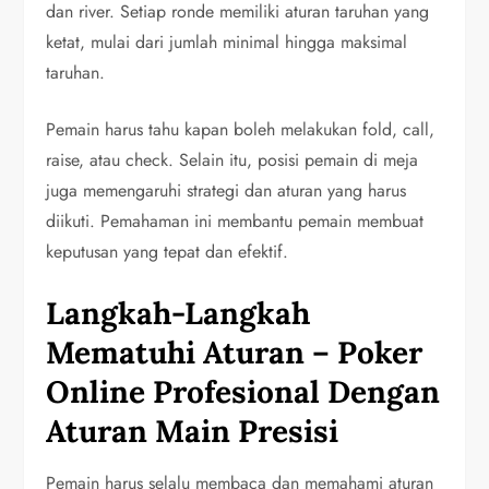
dan river. Setiap ronde memiliki aturan taruhan yang
ketat, mulai dari jumlah minimal hingga maksimal
taruhan.
Pemain harus tahu kapan boleh melakukan fold, call,
raise, atau check. Selain itu, posisi pemain di meja
juga memengaruhi strategi dan aturan yang harus
diikuti. Pemahaman ini membantu pemain membuat
keputusan yang tepat dan efektif.
Langkah-Langkah
Mematuhi Aturan – Poker
Online Profesional Dengan
Aturan Main Presisi
Pemain harus selalu membaca dan memahami aturan