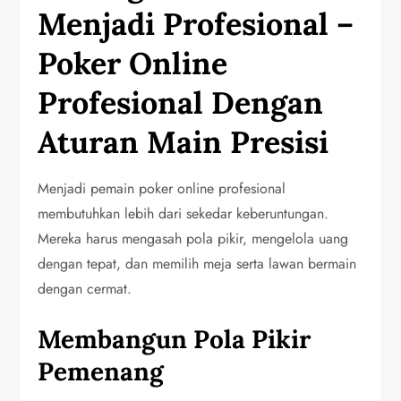
Menjadi Profesional –
Poker Online
Profesional Dengan
Aturan Main Presisi
Menjadi pemain poker online profesional
membutuhkan lebih dari sekedar keberuntungan.
Mereka harus mengasah pola pikir, mengelola uang
dengan tepat, dan memilih meja serta lawan bermain
dengan cermat.
Membangun Pola Pikir
Pemenang