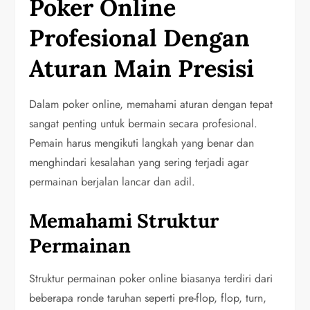
Poker Online
Profesional Dengan
Aturan Main Presisi
Dalam poker online, memahami aturan dengan tepat
sangat penting untuk bermain secara profesional.
Pemain harus mengikuti langkah yang benar dan
menghindari kesalahan yang sering terjadi agar
permainan berjalan lancar dan adil.
Memahami Struktur
Permainan
Struktur permainan poker online biasanya terdiri dari
beberapa ronde taruhan seperti pre-flop, flop, turn,