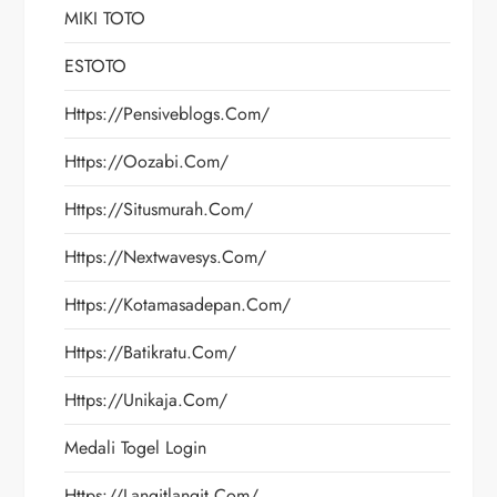
MIKI TOTO
ESTOTO
Https://pensiveblogs.com/
Https://oozabi.com/
Https://situsmurah.com/
Https://nextwavesys.com/
Https://kotamasadepan.com/
Https://batikratu.com/
Https://unikaja.com/
Medali Togel Login
Https://langitlangit.com/