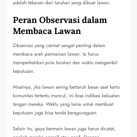
adalah tekanan dari taruhan yang dibuat lawan.
Peran Observasi dalam
Membaca Lawan
Observasi yang cermat sangat penting dalam
membaca arah permainan lawan. Ia harus
memperhatikan pola taruhan dan waktu mengambil
keputusan.
Misalnya, jika lawan sering bertaruh besar saat kartu
komunitas tertentu muncul, ini bisa indikasi kekuatan
tangan mereka. Waktu yang lama untuk membuat
keputusan juga bisa tanda keragu-raguan.
Selain itu, gaya bermain lawan juga harus dicatat,