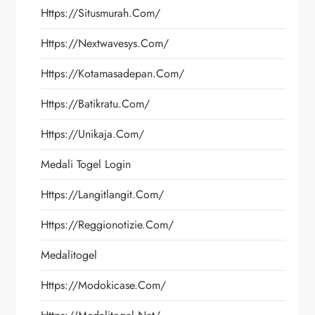
Https://situsmurah.com/
Https://nextwavesys.com/
Https://kotamasadepan.com/
Https://batikratu.com/
Https://unikaja.com/
Medali Togel Login
Https://langitlangit.com/
Https://reggionotizie.com/
Medalitogel
Https://modokicase.com/