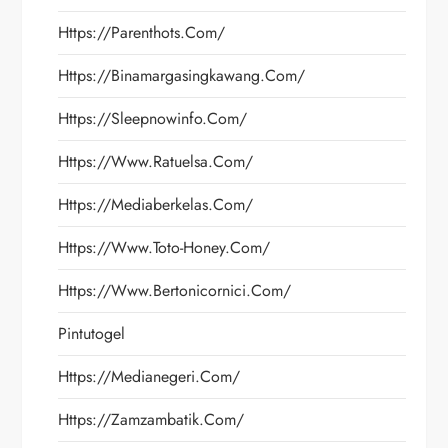
Https://parenthots.com/
Https://binamargasingkawang.com/
Https://sleepnowinfo.com/
Https://www.ratuelsa.com/
Https://mediaberkelas.com/
Https://www.toto-Honey.com/
Https://www.bertonicornici.com/
Pintutogel
Https://medianegeri.com/
Https://zamzambatik.com/