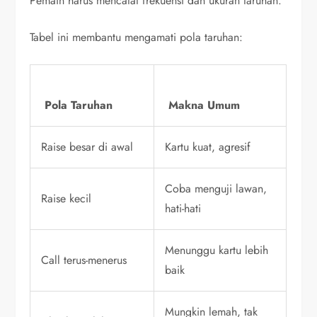
Pemain harus mencatat frekuensi dan ukuran taruhan.
Tabel ini membantu mengamati pola taruhan:
Pola Taruhan
Makna Umum
Raise besar di awal
Kartu kuat, agresif
Coba menguji lawan,
Raise kecil
hati-hati
Menunggu kartu lebih
Call terus-menerus
baik
Mungkin lemah, tak