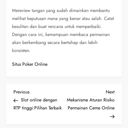
Mereview tangan yang sudah dimainkan membantu
melihat keputusan mana yang benar atau salah. Catat
kesulitan dan buat rencana untuk memperbaiki.
Dengan cara ini, kemampuan membaca permainan
akan berkembang secara bertahap dan lebih
konsisten.
Situs Poker Online
N
Previous
Next
Previous
Next
Post
Post
Slot online dengan
Mekanisme Aturan Risiko
a
RTP tinggi:Pilihan Terbaik
Permainan Ceme Online
v