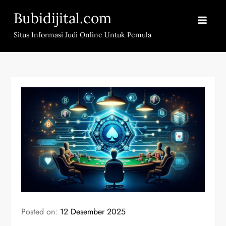
Skip
Bubidijital.com
to
content
Situs Informasi Judi Online Untuk Pemula
Posted on:
12 Desember 2025