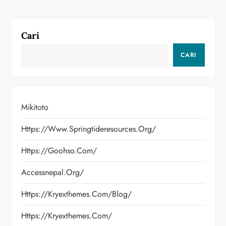
i
g
Cari
a
CARI
s
i
Mikitoto
p
Https://www.springtideresources.org/
o
Https://goohso.com/
s
Accessnepal.org/
Https://kryexthemes.com/blog/
Https://kryexthemes.com/