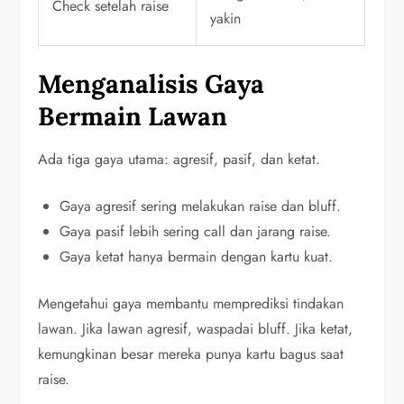
Check setelah raise
yakin
Menganalisis Gaya
Bermain Lawan
Ada tiga gaya utama: agresif, pasif, dan ketat.
Gaya agresif sering melakukan raise dan bluff.
Gaya pasif lebih sering call dan jarang raise.
Gaya ketat hanya bermain dengan kartu kuat.
Mengetahui gaya membantu memprediksi tindakan
lawan. Jika lawan agresif, waspadai bluff. Jika ketat,
kemungkinan besar mereka punya kartu bagus saat
raise.