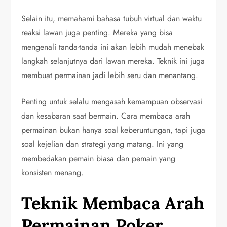
Selain itu, memahami bahasa tubuh virtual dan waktu
reaksi lawan juga penting. Mereka yang bisa
mengenali tanda-tanda ini akan lebih mudah menebak
langkah selanjutnya dari lawan mereka. Teknik ini juga
membuat permainan jadi lebih seru dan menantang.
Penting untuk selalu mengasah kemampuan observasi
dan kesabaran saat bermain. Cara membaca arah
permainan bukan hanya soal keberuntungan, tapi juga
soal kejelian dan strategi yang matang. Ini yang
membedakan pemain biasa dan pemain yang
konsisten menang.
Teknik Membaca Arah
Permainan Poker