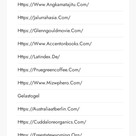
Https://www.angkamatajitu.com/
Https://jalurrahasia.com/
Https://glenngouldmovie.com/
Https://www.accentonbooks.com/
Https://latindex.de/
Https://pruegreencoffee.com/
Https://www.mizwphero.com/
Gelastogel
Https://australiaatberlin.com/
Https://cuddaloreorganics.com/
Https://freestatewyoming.org/