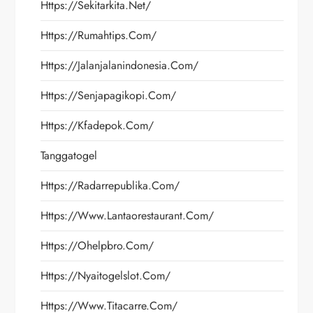
Https://sekitarkita.net/
Https://rumahtips.com/
Https://jalanjalanindonesia.com/
Https://senjapagikopi.com/
Https://kfadepok.com/
Tanggatogel
Https://radarrepublika.com/
Https://www.lantaorestaurant.com/
Https://ohelpbro.com/
Https://nyaitogelslot.com/
Https://www.titacarre.com/