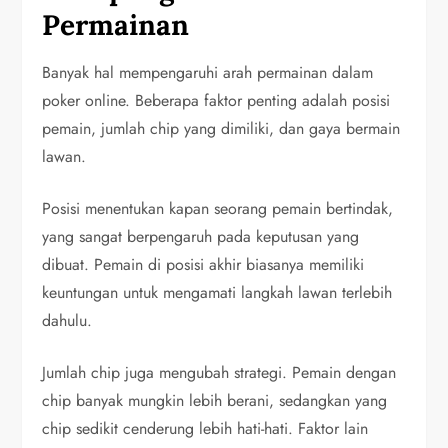
Permainan
Banyak hal mempengaruhi arah permainan dalam
poker online. Beberapa faktor penting adalah posisi
pemain, jumlah chip yang dimiliki, dan gaya bermain
lawan.
Posisi menentukan kapan seorang pemain bertindak,
yang sangat berpengaruh pada keputusan yang
dibuat. Pemain di posisi akhir biasanya memiliki
keuntungan untuk mengamati langkah lawan terlebih
dahulu.
Jumlah chip juga mengubah strategi. Pemain dengan
chip banyak mungkin lebih berani, sedangkan yang
chip sedikit cenderung lebih hati-hati. Faktor lain