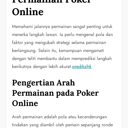
Online
Memahami jalannya permainan sangat penting untuk
menerka langkah lawan. Ia perlu mengenal pola dan
faktor yang mengubah strategi selama permainan
berlangsung. Selain itu, kemampuan mengamati
dengan teliti membantu dalam memprediksi langkah
berikutnya dengan lebih akurat.
prediksihk
Pengertian Arah
Permainan pada Poker
Online
Arah permainan adalah pola atau kecenderungan
tindakan yang diambil oleh pemain sepanjang ronde