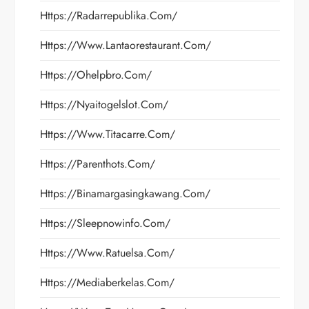
Https://radarrepublika.com/
Https://www.lantaorestaurant.com/
Https://ohelpbro.com/
Https://nyaitogelslot.com/
Https://www.titacarre.com/
Https://parenthots.com/
Https://binamargasingkawang.com/
Https://sleepnowinfo.com/
Https://www.ratuelsa.com/
Https://mediaberkelas.com/