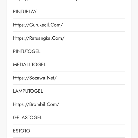
PINTUPLAY
Https://gurukecil.com/
Https://ratuangka.com/
PINTUTOGEL
MEDALI TOGEL
Https://sozawa.net/
LAMPUTOGEL
Https://brombil.com/
GELASTOGEL
ESTOTO