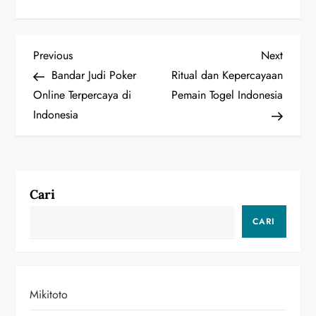
N
Previous
Next
Previous
Next
Post
Post
Bandar Judi Poker
Ritual dan Kepercayaan
a
Online Terpercaya di
Pemain Togel Indonesia
Indonesia
v
i
g
Cari
a
CARI
s
i
Mikitoto
p