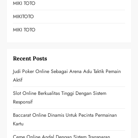
MIKI TOTO
MIKITOTO
MIKI TOTO
Recent Posts
Judi Poker Online Sebagai Arena Adu Taktik Pemain
Aktif
Slot Online Berkualitas Tinggi Dengan Sistem
Responsif
Baccarat Online Dinamis Untuk Pecinta Permainan
Kartu
Ceme Online Andal Dengan Sistem Transparan