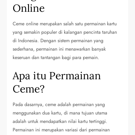
Online
Ceme online merupakan salah satu permainan kartu
yang semakin populer di kalangan pencinta taruhan
di Indonesia. Dengan sistem permainan yang
sederhana, permainan ini menawarkan banyak
keseruan dan tantangan bagi para pemain.
Apa itu Permainan
Ceme?
Pada dasarnya, ceme adalah permainan yang
menggunakan dua kartu, di mana tujuan utama
adalah untuk mendapatkan nilai kartu tertinggi.
Permainan ini merupakan variasi dari permainan