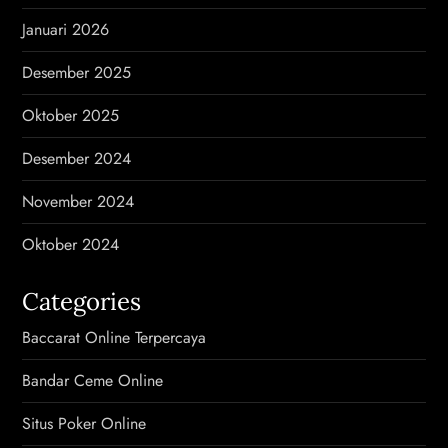
Januari 2026
Desember 2025
Oktober 2025
Desember 2024
November 2024
Oktober 2024
Categories
Baccarat Online Terpercaya
Bandar Ceme Online
Situs Poker Online