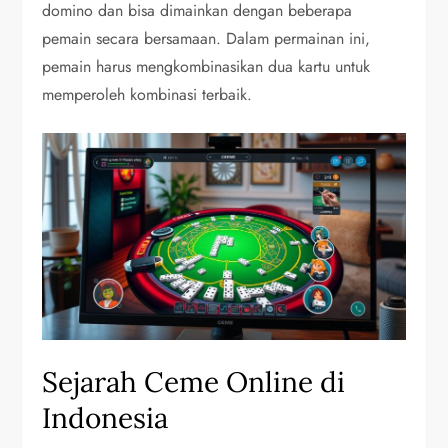
domino dan bisa dimainkan dengan beberapa
pemain secara bersamaan. Dalam permainan ini,
pemain harus mengkombinasikan dua kartu untuk
memperoleh kombinasi terbaik.
Sejarah Ceme Online di
Indonesia