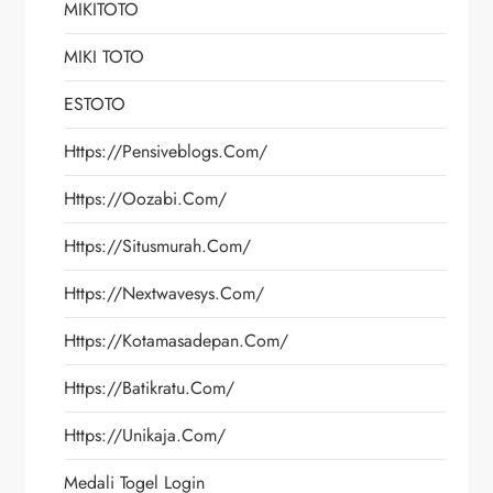
MIKITOTO
MIKI TOTO
ESTOTO
Https://pensiveblogs.com/
Https://oozabi.com/
Https://situsmurah.com/
Https://nextwavesys.com/
Https://kotamasadepan.com/
Https://batikratu.com/
Https://unikaja.com/
Medali Togel Login