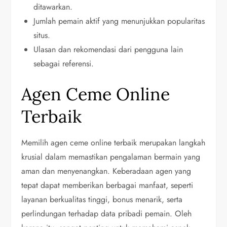
ditawarkan.
Jumlah pemain aktif yang menunjukkan popularitas
situs.
Ulasan dan rekomendasi dari pengguna lain
sebagai referensi.
Agen Ceme Online
Terbaik
Memilih agen ceme online terbaik merupakan langkah
krusial dalam memastikan pengalaman bermain yang
aman dan menyenangkan. Keberadaan agen yang
tepat dapat memberikan berbagai manfaat, seperti
layanan berkualitas tinggi, bonus menarik, serta
perlindungan terhadap data pribadi pemain. Oleh