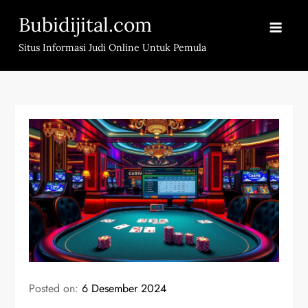
Skip
Bubidijital.com
to
content
Situs Informasi Judi Online Untuk Pemula
Posted on:
6 Desember 2024