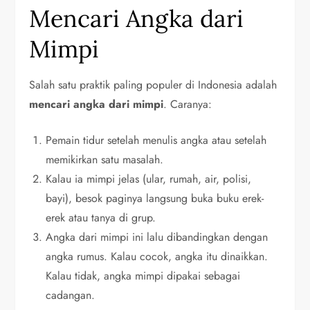
Mencari Angka dari
Mimpi
Salah satu praktik paling populer di Indonesia adalah
mencari angka dari mimpi
. Caranya:
Pemain tidur setelah menulis angka atau setelah
memikirkan satu masalah.
Kalau ia mimpi jelas (ular, rumah, air, polisi,
bayi), besok paginya langsung buka buku erek-
erek atau tanya di grup.
Angka dari mimpi ini lalu dibandingkan dengan
angka rumus. Kalau cocok, angka itu dinaikkan.
Kalau tidak, angka mimpi dipakai sebagai
cadangan.