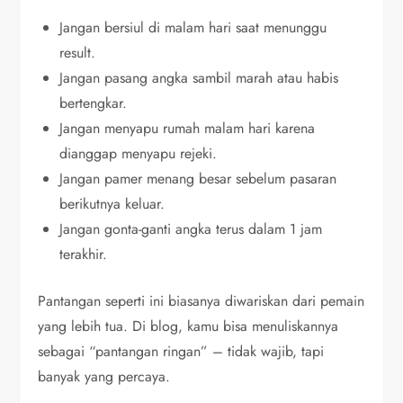
Jangan bersiul di malam hari saat menunggu
result.
Jangan pasang angka sambil marah atau habis
bertengkar.
Jangan menyapu rumah malam hari karena
dianggap menyapu rejeki.
Jangan pamer menang besar sebelum pasaran
berikutnya keluar.
Jangan gonta-ganti angka terus dalam 1 jam
terakhir.
Pantangan seperti ini biasanya diwariskan dari pemain
yang lebih tua. Di blog, kamu bisa menuliskannya
sebagai “pantangan ringan” – tidak wajib, tapi
banyak yang percaya.