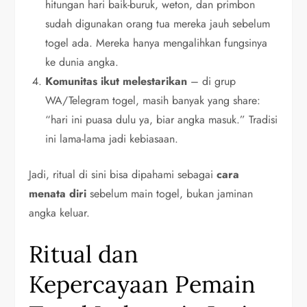
hitungan hari baik-buruk, weton, dan primbon
sudah digunakan orang tua mereka jauh sebelum
togel ada. Mereka hanya mengalihkan fungsinya
ke dunia angka.
Komunitas ikut melestarikan
– di grup
WA/Telegram togel, masih banyak yang share:
“hari ini puasa dulu ya, biar angka masuk.” Tradisi
ini lama-lama jadi kebiasaan.
Jadi, ritual di sini bisa dipahami sebagai
cara
menata diri
sebelum main togel, bukan jaminan
angka keluar.
Ritual dan
Kepercayaan Pemain