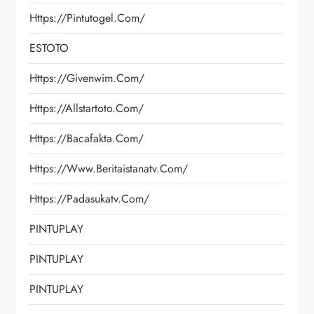
Https://pintutogel.com/
ESTOTO
Https://givenwim.com/
Https://allstartoto.com/
Https://bacafakta.com/
Https://www.beritaistanatv.com/
Https://padasukatv.com/
PINTUPLAY
PINTUPLAY
PINTUPLAY