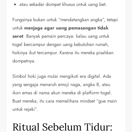
atau sekadar dompet khusus untuk uang bet.
Fungsinya bukan untuk “mendatangkan angka”, tetapi
untuk
menjaga agar uang pemasangan tidak
seret
. Banyak pemain percaya: kalau uang untuk
togel bercampur dengan uang kebutuhan rumah,
hokinya ikut tercampur. Karena itu mereka pisahkan
dompetnya.
Simbol hoki juga mulai mengikuti era digital. Ada
yang sengaja menaruh emoji naga, angka 8, atau
ikon emas di nama akun mereka di platform togel.
Buat mereka, itu cara memelihara mindset “gue main
untuk rejeki”.
Ritual Sebelum Tidur: