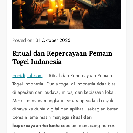
Posted on:
31 Oktober 2025
Ritual dan Kepercayaan Pemain
Togel Indonesia
bubidijital.com
– Ritual dan Kepercayaan Pemain
Togel Indonesia, Dunia togel di Indonesia tidak bisa
dilepaskan dari budaya, mitos, dan kebiasaan lokal.
Meski permainan angka ini sekarang sudah banyak
dibawa ke dunia digital dan aplikasi, sebagian besar
pemain lama masih menjaga
ritual dan
kepercayaan tertentu
sebelum memasang nomor.