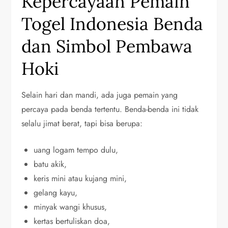
Kepercayaan Pemain
Togel Indonesia Benda
dan Simbol Pembawa
Hoki
Selain hari dan mandi, ada juga pemain yang
percaya pada benda tertentu. Benda-benda ini tidak
selalu jimat berat, tapi bisa berupa:
uang logam tempo dulu,
batu akik,
keris mini atau kujang mini,
gelang kayu,
minyak wangi khusus,
kertas bertuliskan doa,