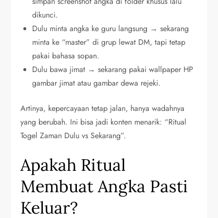
simpan screenshot angka di folder khusus lalu
dikunci.
Dulu minta angka ke guru langsung → sekarang
minta ke “master” di grup lewat DM, tapi tetap
pakai bahasa sopan.
Dulu bawa jimat → sekarang pakai wallpaper HP
gambar jimat atau gambar dewa rejeki.
Artinya, kepercayaan tetap jalan, hanya wadahnya
yang berubah. Ini bisa jadi konten menarik: “Ritual
Togel Zaman Dulu vs Sekarang”.
Apakah Ritual
Membuat Angka Pasti
Keluar?