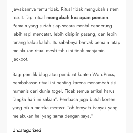
Jawabannya tentu tidak. Ritual tidak mengubah sistem
result. Tapi ritual
mengubah kesiapan pemain
.
Pemain yang sudah siap secara mental cenderung
lebih rapi mencatat, lebih disiplin pasang, dan lebih
tenang kalau kalah. Itu sebabnya banyak pemain tetap
melakukan ritual meski tahu ini tidak menjamin
jackpot.
Bagi pemilik blog atau pembuat konten WordPress,
pembahasan ritual ini penting karena menambah sisi
humanis dari dunia togel. Tidak semua artikel harus
“angka hari ini sekian”. Pembaca juga butuh konten
yang bikin mereka merasa: “oh ternyata banyak yang
melakukan hal yang sama dengan saya.”
Uncategorized