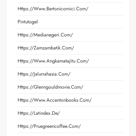
Https://www.bertonicornici.com/
Pintutogel
Https://medianegeri.com/
Https://zamzambatik.com/
Https://www.angkamatajitu.com/
Https://jalurrahasia.com/
Https://glenngouldmovie.com/
Https://www.accentonbooks.com/
Https://latindex.de/
Https://pruegreencoffee.com/