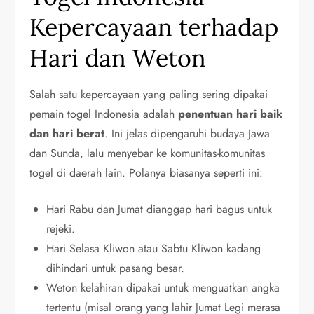
Kepercayaan terhadap
Hari dan Weton
Salah satu kepercayaan yang paling sering dipakai
pemain togel Indonesia adalah
penentuan hari baik
dan hari berat
. Ini jelas dipengaruhi budaya Jawa
dan Sunda, lalu menyebar ke komunitas-komunitas
togel di daerah lain. Polanya biasanya seperti ini:
Hari Rabu dan Jumat dianggap hari bagus untuk
rejeki.
Hari Selasa Kliwon atau Sabtu Kliwon kadang
dihindari untuk pasang besar.
Weton kelahiran dipakai untuk menguatkan angka
tertentu (misal orang yang lahir Jumat Legi merasa