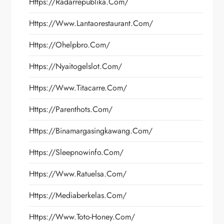
Https://radarrepublika.com/
Https://www.lantaorestaurant.com/
Https://ohelpbro.com/
Https://nyaitogelslot.com/
Https://www.titacarre.com/
Https://parenthots.com/
Https://binamargasingkawang.com/
Https://sleepnowinfo.com/
Https://www.ratuelsa.com/
Https://mediaberkelas.com/
Https://www.toto-Honey.com/